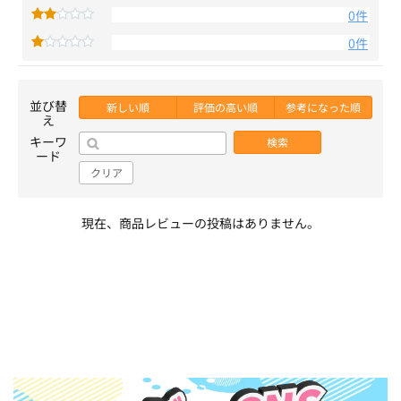
0件
0件
並び替
新しい順
評価の高い順
参考になった順
え
キーワ
検索
ード
クリア
現在、商品レビューの投稿はありません。