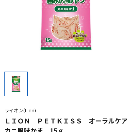
ライオン(Lion)
ＬＩＯＮ ＰＥＴＫＩＳＳ オーラルケア
カニ風味かま 15ｇ