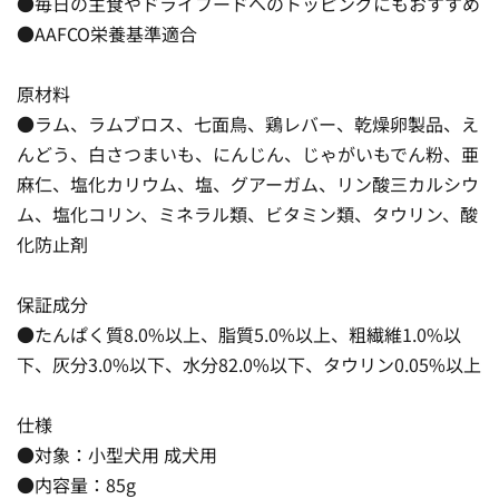
●毎日の主食やドライフードへのトッピングにもおすすめ
●AAFCO栄養基準適合
原材料
●ラム、ラムブロス、七面鳥、鶏レバー、乾燥卵製品、え
んどう、白さつまいも、にんじん、じゃがいもでん粉、亜
麻仁、塩化カリウム、塩、グアーガム、リン酸三カルシウ
ム、塩化コリン、ミネラル類、ビタミン類、タウリン、酸
化防止剤
保証成分
●たんぱく質8.0%以上、脂質5.0%以上、粗繊維1.0%以
下、灰分3.0%以下、水分82.0%以下、タウリン0.05%以上
仕様
●対象：小型犬用 成犬用
●内容量：85g