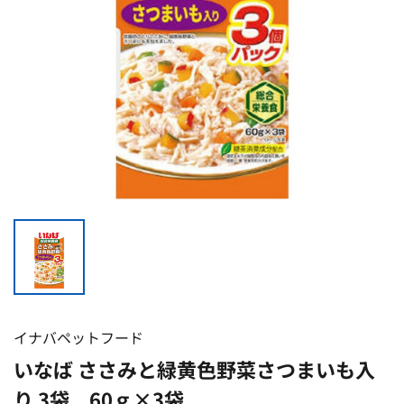
イナバペットフード
いなば ささみと緑黄色野菜さつまいも入
り 3袋 60ｇ×3袋