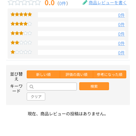
0.0
商品レビューを書く
（
0件
）
0件
0件
0件
0件
0件
並び替
新しい順
評価の高い順
参考になった順
え
キーワ
検索
ード
クリア
現在、商品レビューの投稿はありません。