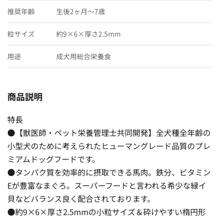
推奨年齢
生後2ヶ月〜7歳
粒サイズ
約9×6×厚さ2.5mm
用途
成犬用総合栄養食
商品説明
特長
●【獣医師・ペット栄養管理士共同開発】全犬種全年齢の
小型犬のために考えられたヒューマングレード品質のプレ
ミアムドッグフードです。
●タンパク質を効率的に摂取できる馬肉。鉄分、ビタミン
Eが豊富なまぐろ。スーパーフードと言われる希少な緑イ
貝などバランス良く配合されております。
●約9×6×厚さ2.5mmの小粒サイズ＆砕けやすい楕円形