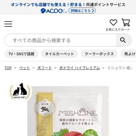
オンラインでも店舗でも使える！貯まる！
共通ポイントサービス
詳細はこちら
お気に入り
カート
TV・SNSで話題
タイルカーペット
クーラーボックス
熊よけ
TOP
ペット
犬フード
犬ドライ ハイプレミアム
ミシュワン 成犬ド