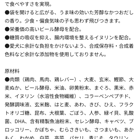
で食べやすさを実現。
●袋を開けると広がる、うま味の効いた芳醇なかつおだし
の香り。少食・偏食気味の子も思わず飛びつきます。
●栄養価の高いビール酵母を配合。
●糖質の吸収を抑え、腸内環境を整えるイヌリンを配合。
●愛犬に余計な負担をかけないよう、合成保存料・合成着
色料など余計な添加物を使用しておりません。
原材料
●肉類（鶏肉、馬肉、鶏レバー）、大麦、玄米、鰹節、大
麦ぬか、ビール酵母、米油、卵黄粉末、まぐろ、黒米、赤
米、イヌリン（水溶性食物繊維）、コラーベンペプチド、
発酵調味液、玄米麹、はと麦、あわ、きび、ひえ、フラク
トオリゴ糖、昆布、大根葉、ごぼう、人参、緑イ貝、乳酸
菌、DHA、含有精製魚油粉末、セレン酵母、キャベツ、ブ
ロッコリー、かぼちゃ、むらさきいも、さつまいも、あか
もく、わかめ、白菜、高菜、パセリ、青じそ、タウリン、