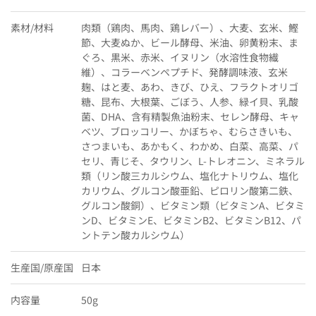
素材/材料
肉類（鶏肉、馬肉、鶏レバー）、大麦、玄米、鰹
節、大麦ぬか、ビール酵母、米油、卵黄粉末、ま
ぐろ、黒米、赤米、イヌリン（水溶性食物繊
維）、コラーベンペプチド、発酵調味液、玄米
麹、はと麦、あわ、きび、ひえ、フラクトオリゴ
糖、昆布、大根葉、ごぼう、人参、緑イ貝、乳酸
菌、DHA、含有精製魚油粉末、セレン酵母、キャ
ベツ、ブロッコリー、かぼちゃ、むらさきいも、
さつまいも、あかもく、わかめ、白菜、高菜、パ
セリ、青じそ、タウリン、L-トレオニン、ミネラル
類（リン酸三カルシウム、塩化ナトリウム、塩化
カリウム、グルコン酸亜鉛、ピロリン酸第二鉄、
グルコン酸銅）、ビタミン類（ビタミンA、ビタミ
ンD、ビタミンE、ビタミンB2、ビタミンB12、パ
ントテン酸カルシウム）
生産国/原産国
日本
内容量
50g