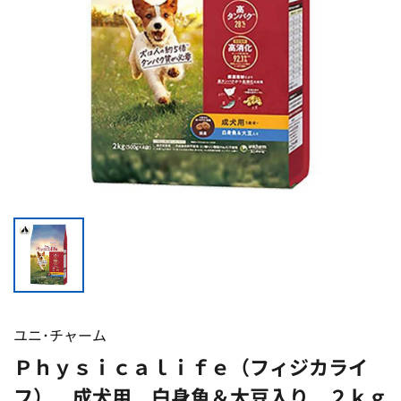
ユニ･チャーム
Ｐｈｙｓｉｃａｌｉｆｅ（フィジカライ
フ） 成犬用 白身魚＆大豆入り ２ｋｇ