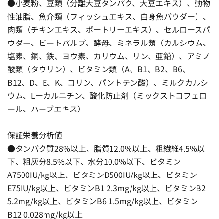
●小麦粉、豆類（分離大豆タンパク、大豆エキス）、動物
性油脂、魚介類（フィッシュエキス、白身魚パウダー）、
肉類（チキンエキス、ポートリーエキス）、セルロースパ
ウダー、ビートパルプ、酵母、ミネラル類（カルシウム、
塩素、銅、鉄、ヨウ素、カリウム、リン、亜鉛）、アミノ
酸類（タウリン）、ビタミン類（A、B1、B2、B6、
B12、D、E、K、コリン、パントテン酸）、ミルクカルシ
ウム、Lーカルニチン、酸化防止剤（ミックストコフェロ
ール、ハーブエキス）
保証栄養分析値
●タンパク質28%以上、脂質12.0%以上、粗繊維4.5%以
下、粗灰分8.5%以下、水分10.0%以下、ビタミン
A7500IU/kg以上、ビタミンD500IU/kg以上、ビタミン
E75IU/kg以上、ビタミンB1 2.3mg/kg以上、ビタミンB2
5.2mg/kg以上、ビタミンB6 1.5mg/kg以上、ビタミン
B12 0.028mg/kg以上