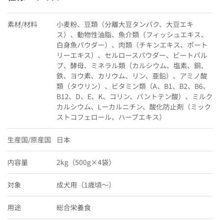
素材/材料
小麦粉、豆類（分離大豆タンパク、大豆エキ
ス）、動物性油脂、魚介類（フィッシュエキス、
白身魚パウダー）、肉類（チキンエキス、ポート
リーエキス）、セルロースパウダー、ビートパル
プ、酵母、ミネラル類（カルシウム、塩素、銅、
鉄、ヨウ素、カリウム、リン、亜鉛）、アミノ酸
類（タウリン）、ビタミン類（A、B1、B2、B6、
B12、D、E、K、コリン、パントテン酸）、ミルク
カルシウム、Lーカルニチン、酸化防止剤（ミック
ストコフェロール、ハーブエキス）
生産国/原産国
日本
内容量
2kg（500g×4袋）
対象
成犬用（1歳頃〜）
用途
総合栄養食