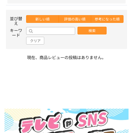
並び替
新しい順
評価の高い順
参考になった順
え
キーワ
検索
ード
クリア
現在、商品レビューの投稿はありません。