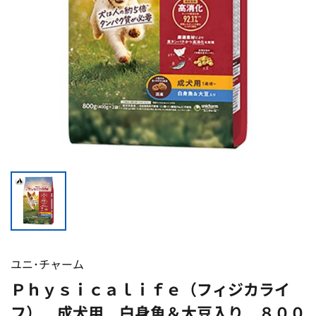
ユニ･チャーム
Ｐｈｙｓｉｃａｌｉｆｅ（フィジカライ
フ） 成犬用 白身魚＆大豆入り ８００