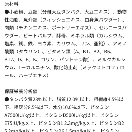
原材料
●小麦粉、豆類（分離大豆タンパク、大豆エキス）、動物
性油脂、魚介類（フィッシュエキス、白身魚パウダー）、
肉類（チキンエキス、ポートリーエキス）、セルロースパ
ウダー、ビートパルプ、酵母、ミネラル類（カルシウム、
塩素、銅、鉄、ヨウ素、カリウム、リン、亜鉛）、アミノ
酸類（タウリン）、ビタミン類（A、B1、B2、B6、
B12、D、E、K、コリン、パントテン酸）、ミルクカルシ
ウム、Lーカルニチン、酸化防止剤（ミックストコフェロ
ール、ハーブエキス）
保証栄養分析値
●タンパク質28%以上、脂質12.0%以上、粗繊維4.5%以
下、粗灰分8.5%以下、水分10.0%以下、ビタミン
A7500IU/kg以上、ビタミンD500IU/kg以上、ビタミン
E75IU/kg以上、ビタミンB1 2.3mg/kg以上、ビタミンB2
5.2mg/kg以上、ビタミンB6 1.5mg/kg以上、ビタミン