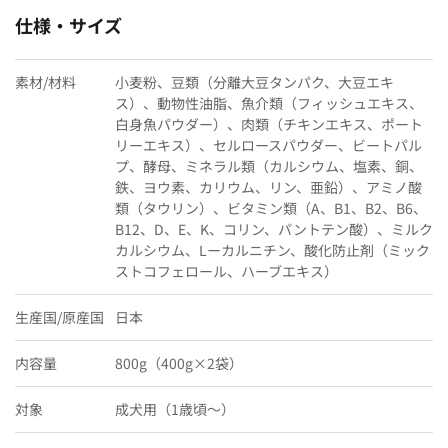
仕様・サイズ
素材/材料
小麦粉、豆類（分離大豆タンパク、大豆エキ
ス）、動物性油脂、魚介類（フィッシュエキス、
白身魚パウダー）、肉類（チキンエキス、ポート
リーエキス）、セルロースパウダー、ビートパル
プ、酵母、ミネラル類（カルシウム、塩素、銅、
鉄、ヨウ素、カリウム、リン、亜鉛）、アミノ酸
類（タウリン）、ビタミン類（A、B1、B2、B6、
B12、D、E、K、コリン、パントテン酸）、ミルク
カルシウム、Lーカルニチン、酸化防止剤（ミック
ストコフェロール、ハーブエキス）
生産国/原産国
日本
内容量
800g（400g×2袋）
対象
成犬用（1歳頃〜）