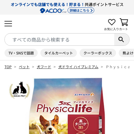
オンラインでも店舗でも使える！貯まる！
共通ポイントサービス
詳細はこちら
お気に入り
カート
TV・SNSで話題
タイルカーペット
クーラーボックス
熊よけ
TOP
ペット
犬フード
犬ドライ ハイプレミアム
Ｐｈｙｓｉｃａｌ