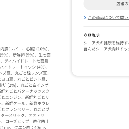
店舗の
この商品について問い
商品説明
シニア犬の健康を維持す
内臓(レバー、心臓) (10%)、
含んだシニア犬向けドッ
5%)、新鮮卵 (5%)、生七面
%)、ディハイドレート七面鳥
ィハイドレートイワシ (4%)、
レンズ豆、丸ごと緑レンズ豆、
ヒヨコ豆、丸ごとピント豆、
脂肪 (2%)、丸ごと白インゲ
新鮮丸ごとバターナッツスク
ごとニンジン、新鮮丸ごとリ
ト、新鮮ケール、新鮮ホウレ
ごとクランベリー、丸ごとブ
、ターメリック、オオアザ
ト、ローズヒップ 酸化防止
1mg、クエン酸：40mg、