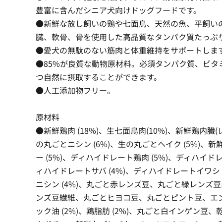
豊富に含んだシニア犬向けドッグフードです。
●新鮮な放し飼いの鶏や七面鳥、天然の魚、平飼い
臓、軟骨、骨を使用した高品質なタンパク質たっぷ
●愛犬の無駄のない筋肉と体重維持をサポートしま
●85%が良質な動物原材料。必須タンパク質、ビタ
つ自然に摂取することができます。
●人工添加物フリー。
原材料
●新鮮鶏肉 (18%)、生七面鳥肉(10%)、新鮮鶏内臓(レ
の丸ごとニシン (6%)、生の丸ごとヘイク (5%)、新
ー (5%)、ディハイドレート鶏肉 (5%)、ディハイドレ
ィハイドレートサバ (4%)、ディハイドレートイワシ 
ニシン (4%)、丸ごと赤レンズ豆、丸ごと緑レンズ
ンズ豆繊維、丸ごとヒヨコ豆、丸ごとピント豆、エ
ック油 (2%)、鶏脂肪 (2%)、丸ごと白インゲン豆