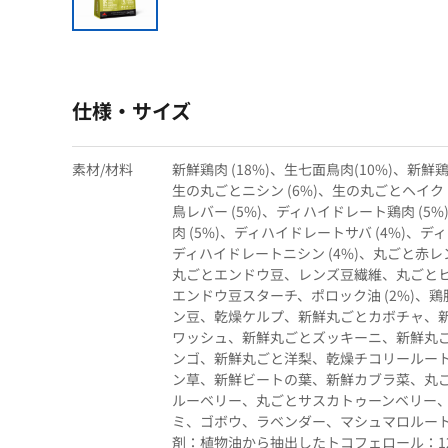
仕様・サイズ
素材/材料
新鮮鶏肉 (18%)、生七面鳥肉(10%)、新鮮鶏
生の丸ごとニシン (6%)、生の丸ごとヘイク (
鳥レバー (5%)、ディハイドレート鶏肉 (5
肉 (5%)、ディハイドレートサバ (4%)、デ
ディハイドレートニシン (4%)、丸ごと赤
丸ごとエンドウ豆、レンズ豆繊維、丸ごと
エンドウ豆スターチ、ポロック油 (2%)、鶏
ン豆、乾燥ケルプ、新鮮丸ごとカボチャ、
ワッシュ、新鮮丸ごとズッキーニ、新鮮丸
ンゴ、新鮮丸ごと洋梨、乾燥チコリールー
ン草、新鮮ビートの葉、新鮮カブラ菜、丸
ルーベリー、丸ごとサスカトゥーンベリー
ミ、ゴボウ、ラベンダー、マシュマロルー
剤：植物油から抽出したトコフェロール：12