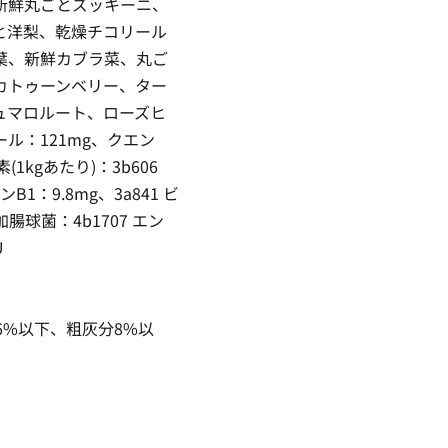
新鮮丸ごとズッキーニ、
と洋梨、乾燥チコリール
葉、新鮮カブラ菜、丸ご
カトゥーンベリー、ター
ュマロルート、ローズヒ
ル：121mg、クエン
1kgあたり)：3b606
ミンB1：9.8mg、3a841 ビ
加腸球菌：4b1707 エン
U
6%以下、粗灰分8%以