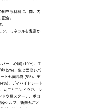
の卵を原材料に、肉、内
り配合。
す。
ミン、ミネラルを豊富か
バー、心臓) (10%)、生
鮮卵 (5%)、生七面鳥レバ
ート七面鳥肉 (5%)、デ
(4%)、ディハイドレート
豆、丸ごとエンドウ豆、レ
ンドウ豆スターチ、ポロ
、乾燥ケルプ、新鮮丸ごと