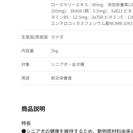
ローズマリーエキス：80mg 添加栄養素(1kg
105mg)、3b406 (銅：5.5mg)、3a821 ビ
タミンB5：12.5mg、3a700 ビタミンE：1
エンテロコッカスフェシウム菌NCIMB 10415 
生産国/原産国
カナダ
内容量
2kg
対象
シニア犬・全犬種
用途
総合栄養食
商品説明
特長
●シニア犬の健康を維持するため、動物原材料由来