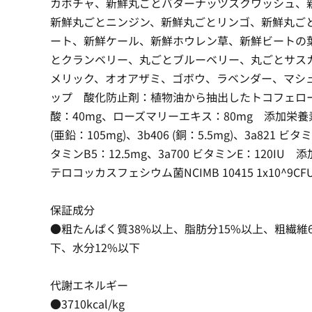
カボチャ、新鮮丸ごとバターナッツスクワッシュ、
新鮮丸ごとニンジン、新鮮丸ごとリンゴ、新鮮丸ご
ート、新鮮ケール、新鮮ホウレン草、新鮮ビートの
とクランベリー、丸ごとブルーベリー、丸ごとサス
メリック、オオアザミ、ゴボウ、ラベンダー、マシ
ップ 酸化防止剤：植物油から抽出したトコフェロー
酸：40mg、ローズマリーエキス：80mg 添加栄養素(
(亜鉛：105mg)、3b406 (銅：5.5mg)、3a821 ビタ
タミンB5：12.5mg、3a700 ビタミンE：120IU 添
テロコッカスフェシウム菌NCIMB 10415 1x10^9CF
保証成分
●粗たんぱく質38%以上、脂肪分15%以上、粗繊維
下、水分12%以下
代謝エネルギー
●3710kcal/kg