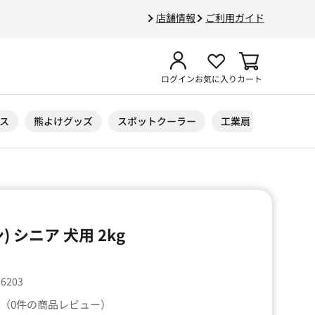
店舗情報
ご利用ガイド
ログイン
お気に入り
カート
ス
熊よけグッズ
スポットクーラー
工業扇
ニトリル
ン) シニア 犬用 2kg
86203
（0件の商品レビュー）