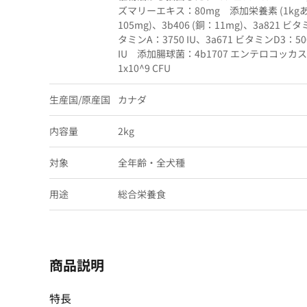
ズマリーエキス：80mg 添加栄養素 (1kgあた
105mg)、3b406 (銅：11mg)、3a821 ビ
タミンA：3750 IU、3a671 ビタミンD3：50
IU 添加腸球菌：4b1707 エンテロコッカスフ
1x10^9 CFU
生産国/原産国
カナダ
内容量
2kg
対象
全年齢・全犬種
用途
総合栄養食
商品説明
特長