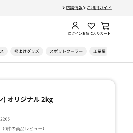
店舗情報
ご利用ガイド
ログイン
お気に入り
カート
ス
熊よけグッズ
スポットクーラー
工業扇
ニトリル
ジン) オリジナル 2kg
82205
（0件の商品レビュー）