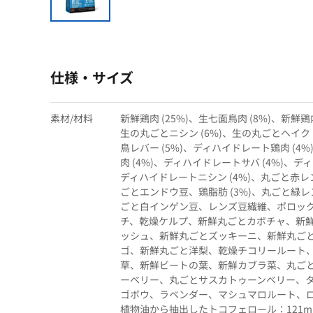
仕様・サイズ
素材/材料
新鮮鶏肉 (25%)、生七面鳥肉 (8%)、新鮮鶏内
生の丸ごとニシン (6%)、生の丸ごとヘイク (
鳥レバー (5%)、ディハイドレート鶏肉 (4
肉 (4%)、ディハイドレートサバ (4%)、デ
ディハイドレートニシン (4%)、丸ごと赤
ごとエンドウ豆、鶏脂肪 (3%)、丸ごと緑
ごと白インゲン豆、レンズ豆繊維、ポロック油
チ、乾燥ケルプ、新鮮丸ごとカボチャ、新
ッシュ、新鮮丸ごとズッキーニ、新鮮丸ご
ゴ、新鮮丸ごと洋梨、乾燥チコリールート
草、新鮮ビートの葉、新鮮カブラ菜、丸ご
ーベリー、丸ごとサスカトゥーンベリー、
ゴボウ、ラベンダー、マシュマロルート、
植物油から抽出したトコフェロール：121m