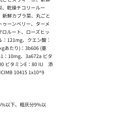
梨、乾燥チコリールー
、新鮮カブラ菜、丸ごと
トゥーンベリー、ターメ
マロルート、ローズヒッ
：121mg、クエン酸：
あたり)：3b606 (亜
B1：10mg、3a672a ビタ
700 ビタミンE：80 IU 添
 10415 1x10^9
5%以下、粗灰分9%以