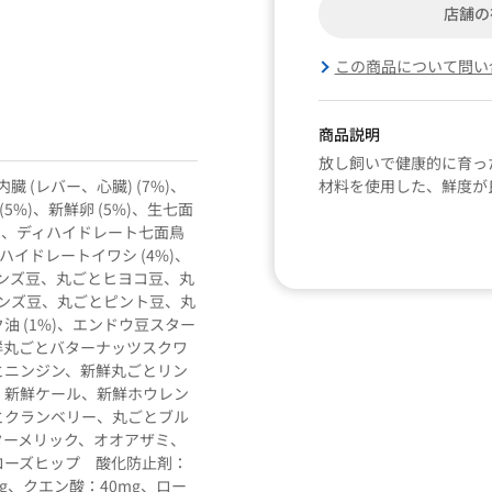
店舗の
この商品について問い
商品説明
放し飼いで健康的に育っ
臓 (レバー、心臓) (7%)、
材料を使用した、鮮度が
5%)、新鮮卵 (5%)、生七面
%)、ディハイドレート七面鳥
ィハイドレートイワシ (4%)、
レンズ豆、丸ごとヒヨコ豆、丸
レンズ豆、丸ごとピント豆、丸
 (1%)、エンドウ豆スター
鮮丸ごとバターナッツスクワ
とニンジン、新鮮丸ごとリン
、新鮮ケール、新鮮ホウレン
とクランベリー、丸ごとブル
ターメリック、オオアザミ、
ローズヒップ 酸化防止剤：
g、クエン酸：40mg、ロー