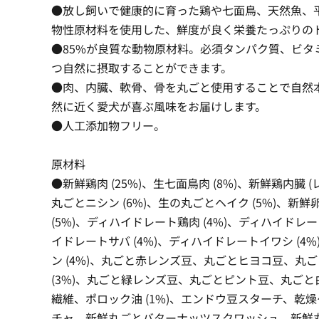
●放し飼いで健康的に育った鶏や七面鳥、天然魚、
物性原材料を使用した、鮮度が良く栄養たっぷりの
●85%が良質な動物原材料。必須タンパク質、ビタ
つ自然に摂取することができます。
●肉、内臓、軟骨、骨を丸ごと使用することで自然
然に近く愛犬が喜ぶ風味をお届けします。
●人工添加物フリー。
原材料
●新鮮鶏肉 (25%)、生七面鳥肉 (8%)、新鮮鶏内臓 (
丸ごとニシン (6%)、生の丸ごとヘイク (5%)、新鮮
(5%)、ディハイドレート鶏肉 (4%)、ディハイドレー
イドレートサバ (4%)、ディハイドレートイワシ (4
ン (4%)、丸ごと赤レンズ豆、丸ごとヒヨコ豆、丸
(3%)、丸ごと緑レンズ豆、丸ごとピント豆、丸ご
繊維、ポロック油 (1%)、エンドウ豆スターチ、乾
チャ、新鮮丸ごとバターナッツスクワッシュ、新鮮