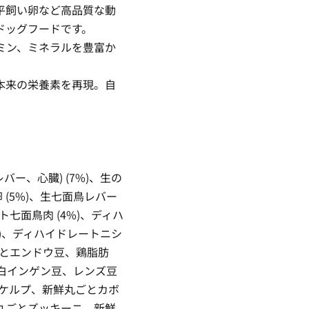
平飼い卵など高品質な動
ドッグフードです。
ミン、ミネラルを豊富か
本来の栄養素を再現。自
レバー、心臓) (7%)、生の
卵 (5%)、生七面鳥レバー
ト七面鳥肉 (4%)、ディハ
%)、ディハイドレートニシ
ごとエンドウ豆、鶏脂肪
と白インゲン豆、レンズ豆
燥ケルプ、新鮮丸ごとカボ
丸ごとズッキーニ、新鮮