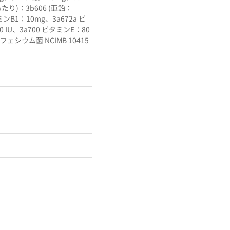
り)：3b606 (亜鉛：
タミンB1：10mg、3a672a ビ
0 IU、3a700 ビタミンE：80
ェシウム菌 NCIMB 10415