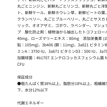
丸ごとニンジン、新鮮丸ごとリンゴ、新鮮丸ごと洋
ト、新鮮ケール、新鮮ホウレン草、新鮮ビートの葉
クランベリー、丸ごとブルーベリー、丸ごとサスカ
リック、オオアザミ、ゴボウ、ラベンダー、マシュ
プ 酸化防止剤：植物油から抽出したトコフェロール
40mg、ローズマリーエキス：80mg 添加栄養素 (1kg
鉛：105mg)、3b406 (銅：11mg)、3a821 ビタミン
ミンA：3750 IU、3a671 ビタミンD3：500 IU、3a
加腸球菌：4b1707 エンテロコッカスフェシウム菌 NCIMB
CFU
保証成分
●粗たんぱく質38%以上、脂肪分18%以上、粗繊維
下、水分12%以下
代謝エネルギー