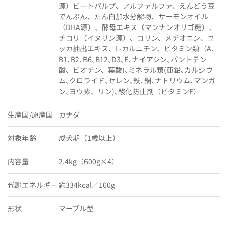
源）ビートパルプ、アルファルファ、えんどう豆
でんぷん、たん白加水分解物、サーモンオイル
（DHA源）、酵母エキス（マンナンオリゴ糖）、
チコリ（イヌリン源）、コリン、メチオニン、ユ
ッカ抽出エキス、L-カルニチン、ビタミン類（A､
B1､B2､B6､B12､D3､E､ナイアシン､パントテン
酸、ビオチン、葉酸)､ミネラル類(亜鉛､カルシウ
ム､クロライド､セレン､鉄､銅､ナトリウム､マンガ
ン､ヨウ素、リン)､酸化防止剤（ビタミンE）
生産国/原産国
カナダ
対象年齢
成犬期（1歳以上）
内容量
2.4kg（600g×4）
代謝エネルギー
約334kcal／100g
形状
マーブル型