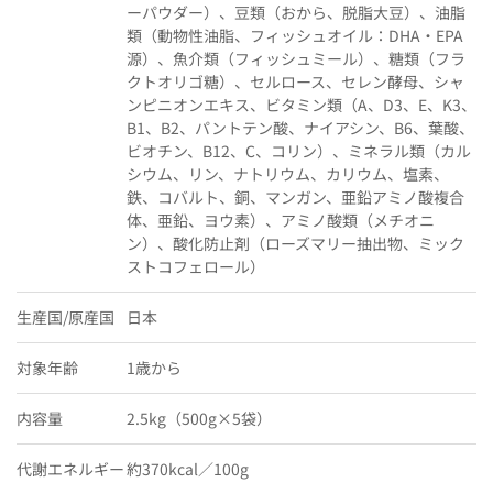
ーパウダー）、豆類（おから、脱脂大豆）、油脂
類（動物性油脂、フィッシュオイル：DHA・EPA
源）、魚介類（フィッシュミール）、糖類（フラ
クトオリゴ糖）、セルロース、セレン酵母、シャ
ンピニオンエキス、ビタミン類（A、D3、E、K3、
B1、B2、パントテン酸、ナイアシン、B6、葉酸、
ビオチン、B12、C、コリン）、ミネラル類（カル
シウム、リン、ナトリウム、カリウム、塩素、
鉄、コバルト、銅、マンガン、亜鉛アミノ酸複合
体、亜鉛、ヨウ素）、アミノ酸類（メチオニ
ン）、酸化防止剤（ローズマリー抽出物、ミック
ストコフェロール）
生産国/原産国
日本
対象年齢
1歳から
内容量
2.5kg（500g×5袋）
代謝エネルギー
約370kcal／100g