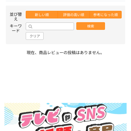
並び替
新しい順
評価の高い順
参考になった順
え
キーワ
検索
ード
クリア
現在、商品レビューの投稿はありません。