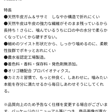
特長
●天然牛皮ガム＆ササミ しなやか構造で折れにくい
●天然牛皮は牛皮の強力な繊維がそのまま残っているから
長持ち！さらに、噛んでいるうちに口の中の水分で柔らか
くなっていくから硬すぎない。
●細めのツイスト形状だから、しっかり噛めるのに、柔軟
性抜群でポキッとおれにくい
●農水省認定工場製造。
●着色料・香料・保存料・発色剤無添加。
●オリゴ糖配合 プロバイオティクス。
●カミカミ習慣で、もっと仲良く、しあわせに。噛みたい
本能を存分に満たせるから毎日しあわせそうにしてくれ
る。
※品質向上のため予告なく仕様を変更する場合がございま
す。パッケージのリニューアル等につき、商品画像が異な