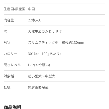
生産国/原産国
中国
内容量
22本入り
味
天然牛皮ガム＆ササミ
形状
スリムスティック型 横幅約130mm
カロリー
301kcal(100gあたり)
硬さレベル
Lv.2(やや硬い)
対象種
超小型犬〜中型犬
仕様
開封後要冷蔵
商品説明