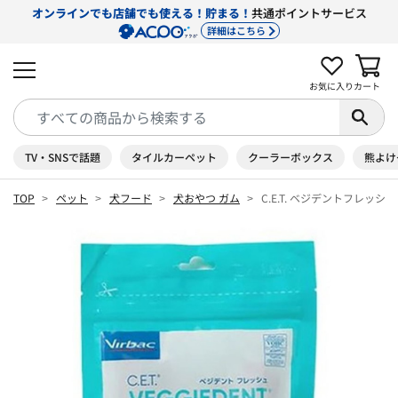
オンラインでも店舗でも使える！貯まる！
共通ポイントサービス
詳細はこちら
お気に入り
カート
TV・SNSで話題
タイルカーペット
クーラーボックス
熊よけ
TOP
ペット
犬フード
犬おやつ ガム
C.E.T. ベジデントフレッシュ