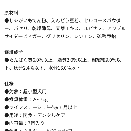
原材料
●じゃがいもでん粉、えんどう豆粉、セルロースパウダ
ー、パセリ、乾燥酵母、麦芽エキス、ルピナス、アップル
サイダービネガー、グリセリン、レシチン、硫酸亜鉛
保証成分
●たんぱく質6.0%以上、脂質2.0%以上、粗繊維9.0%以
下、灰分2.4％以下、水分16.0%以下
仕様
●対象：超小型犬用
●推奨体重：2〜7kg
●ライフステージ：生後9ヵ月以上
●用途：間食・デンタルケア
●内容量：7個入り
●代謝エネルギー：約22kcal/個