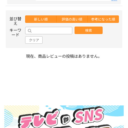
並び替
新しい順
評価の高い順
参考になった順
え
キーワ
検索
ード
クリア
現在、商品レビューの投稿はありません。