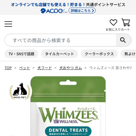
オンラインでも店舗でも使える！貯まる！
共通ポイントサービス
詳細はこちら
お気に入り
カート
TV・SNSで話題
タイルカーペット
クーラーボックス
熊よけ
TOP
ペット
犬フード
犬おやつ ガム
ウィムズィーズ 息さわやか や