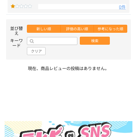
0件
並び替
新しい順
評価の高い順
参考になった順
え
キーワ
検索
ード
クリア
現在、商品レビューの投稿はありません。