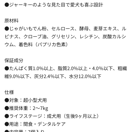
●ジャーキーのような見た目で愛犬も喜ぶ設計
原材料
●じゃがいもでん粉、セルロース、酵母、麦芽エキス、ル
ピナス、クローブ油、グリセリン、レシチン、炭酸カルシ
ウム、着色料（パプリカ色素）
保証成分
●たんぱく質1.0%以上、脂質2.0%以上・4.0％以下、粗繊
維9.0%以下、灰分2.4％以下、水分12.0%以下
仕様
●対象：超小型犬用
●推奨体重：2〜7kg
●ライフステージ：成犬用（生後9ヶ月以上）
●用途：間食・デンタルケア
●内容量：7個入り