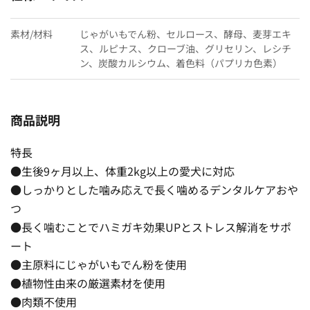
素材/材料
じゃがいもでん粉、セルロース、酵母、麦芽エキ
ス、ルピナス、クローブ油、グリセリン、レシチ
ン、炭酸カルシウム、着色料（パプリカ色素）
商品説明
特長
●生後9ヶ月以上、体重2kg以上の愛犬に対応
●しっかりとした噛み応えで長く噛めるデンタルケアおや
つ
●長く噛むことでハミガキ効果UPとストレス解消をサポ
ート
●主原料にじゃがいもでん粉を使用
●植物性由来の厳選素材を使用
●肉類不使用