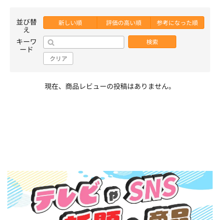
並び替
新しい順
評価の高い順
参考になった順
え
キーワ
検索
ード
クリア
現在、商品レビューの投稿はありません。