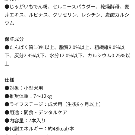
●じゃがいもでん粉、セルロースパウダー、乾燥酵母、麦
芽エキス、ルピナス、グリセリン、レシチン、炭酸カルシ
ウム
保証成分
●たんぱく質1.0%以上、脂質2.0%以上、粗繊維9.0%以
下、灰分2.4%以下、水分12.0%以下、カルシウム0.25%以
上
仕様
●対象：小型犬用
●推奨体重：7〜12kg
●ライフステージ：成犬用（生後9ヶ月以上）
●用途：間食・デンタルケア
●内容量：7本入り
●代謝エネルギー：約48kcal/本