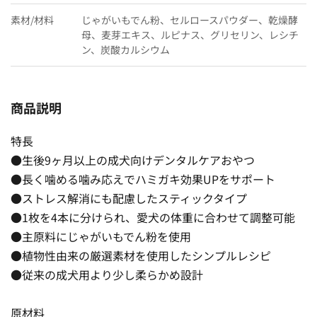
素材/材料
じゃがいもでん粉、セルロースパウダー、乾燥酵
母、麦芽エキス、ルピナス、グリセリン、レシチ
ン、炭酸カルシウム
商品説明
特長
●生後9ヶ月以上の成犬向けデンタルケアおやつ
●長く噛める噛み応えでハミガキ効果UPをサポート
●ストレス解消にも配慮したスティックタイプ
●1枚を4本に分けられ、愛犬の体重に合わせて調整可能
●主原料にじゃがいもでん粉を使用
●植物性由来の厳選素材を使用したシンプルレシピ
●従来の成犬用より少し柔らかめ設計
原材料