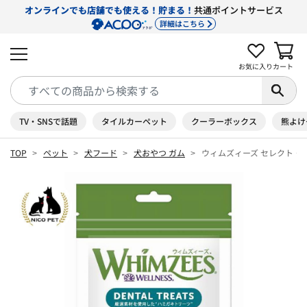
オンラインでも店舗でも使える！貯まる！
共通ポイントサービス
詳細はこちら
お気に入り
カート
TV・SNSで話題
タイルカーペット
クーラーボックス
熊よけ
TOP
ペット
犬フード
犬おやつ ガム
ウィムズィーズ セレクト・ア・