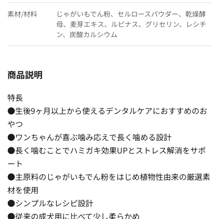
素材/材料
じゃがいもでん粉、セルロースパウダー、乾燥酵
母、麦芽エキス、ルピナス、グリセリン、レシチ
ン、炭酸カルシウム
商品説明
特長
●生後9ヶ月以上から使えるデンタルケアにおすすめのお
やつ
●ワンちゃんが喜ぶ噛み応えで長く噛める設計
●長く噛むことでハミガキ効果UPとストレス解消をサポ
ート
●主原料のじゃがいもでん粉をはじめ植物性由来の厳選素
材を使用
●シンプルなレシピ設計
●従来の成犬用に比べて少し柔らかめ