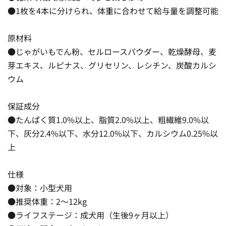
●1枚を4本に分けられ、体重に合わせて給与量を調整可能
原材料
●じゃがいもでん粉、セルロースパウダー、乾燥酵母、麦
芽エキス、ルピナス、グリセリン、レシチン、炭酸カルシ
ウム
保証成分
●たんぱく質1.0%以上、脂質2.0%以上、粗繊維9.0%以
下、灰分2.4%以下、水分12.0%以下、カルシウム0.25%以
上
仕様
●対象：小型犬用
●推奨体重：2〜12kg
●ライフステージ：成犬用（生後9ヶ月以上）