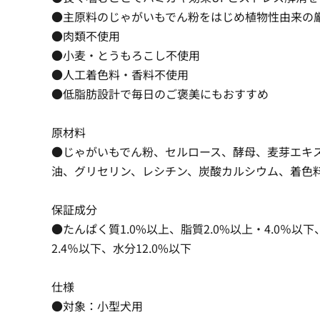
●主原料のじゃがいもでん粉をはじめ植物性由来の
●肉類不使用
●小麦・とうもろこし不使用
●人工着色料・香料不使用
●低脂肪設計で毎日のご褒美にもおすすめ
原材料
●じゃがいもでん粉、セルロース、酵母、麦芽エキ
油、グリセリン、レシチン、炭酸カルシウム、着色
保証成分
●たんぱく質1.0%以上、脂質2.0%以上・4.0％以下
2.4％以下、水分12.0%以下
仕様
●対象：小型犬用