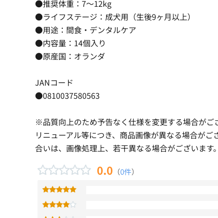
●推奨体重：7〜12kg
●ライフステージ：成犬用（生後9ヶ月以上）
●用途：間食・デンタルケア
●内容量：14個入り
●原産国：オランダ
JANコード
●0810037580563
※品質向上のため予告なく仕様を変更する場合がご
リニューアル等につき、商品画像が異なる場合がご
合いは、画像処理上、若干異なる場合がございます
0.0
（
0件
）