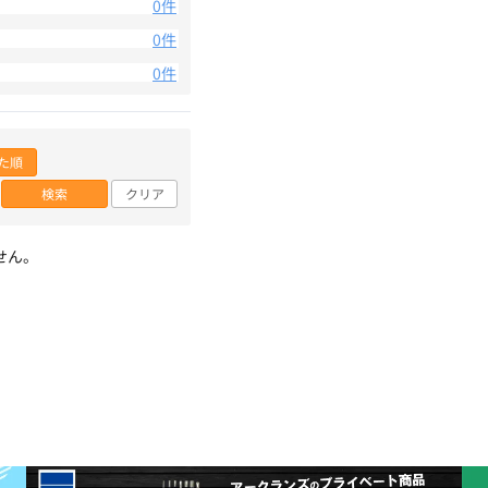
0件
0件
0件
た順
検索
クリア
せん。