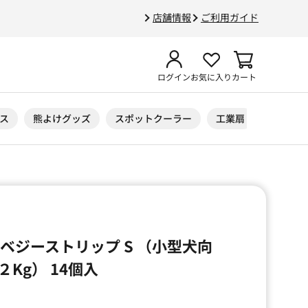
店舗情報
ご利用ガイド
ログイン
お気に入り
カート
ス
熊よけグッズ
スポットクーラー
工業扇
ニトリル
ベジーストリップ S （小型犬向
Kg） 14個入