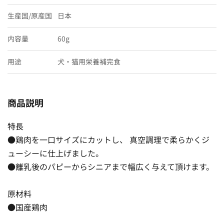
生産国/原産国
日本
内容量
60g
用途
犬・猫用栄養補完食
商品説明
特長
●鶏肉を一口サイズにカットし、 真空調理で柔らかくジ
ューシーに仕上げました。
●離乳後のパピーからシニアまで幅広く与えて頂けます。
原材料
●国産鶏肉