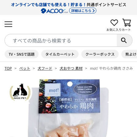
オンラインでも店舗でも使える！貯まる！
共通ポイントサービス
詳細はこちら
お気に入り
カート
TV・SNSで話題
タイルカーペット
クーラーボックス
熊よけ
TOP
ペット
犬フード
犬おやつ 素材
mot! やわらか鶏肉 ささみ角