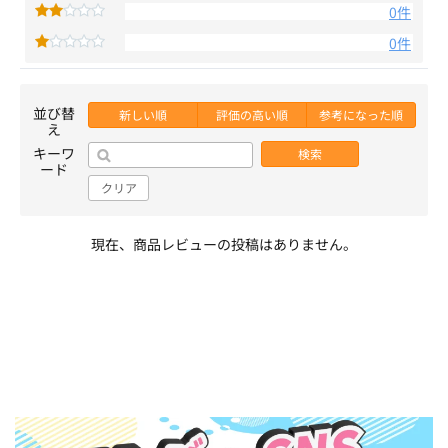
0件
0件
並び替
新しい順
評価の高い順
参考になった順
え
キーワ
検索
ード
クリア
現在、商品レビューの投稿はありません。