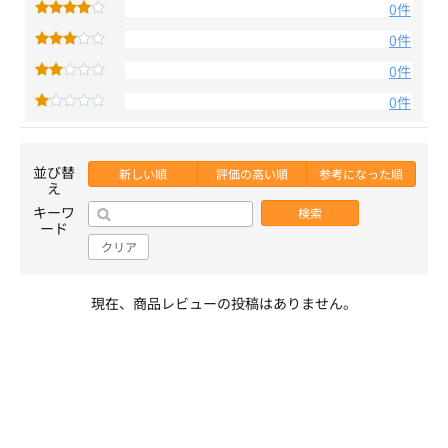
0件
0件
0件
0件
並び替
新しい順
評価の高い順
参考になった順
え
キーワ
検索
ード
クリア
現在、商品レビューの投稿はありません。