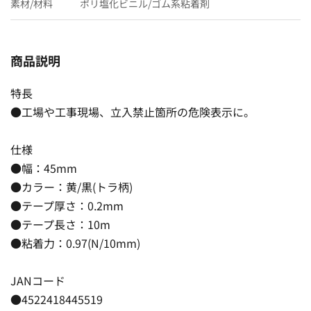
素材/材料
ポリ塩化ビニル/ゴム系粘着剤
商品説明
特長
●工場や工事現場、立入禁止箇所の危険表示に。
仕様
●幅：45mm
●カラー：黄/黒(トラ柄)
●テープ厚さ：0.2mm
●テープ長さ：10m
●粘着力：0.97(N/10mm)
JANコード
●4522418445519