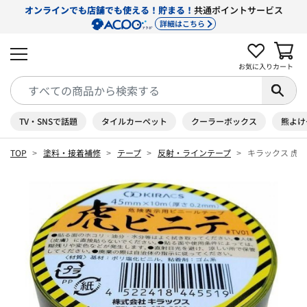
オンラインでも店舗でも使える！貯まる！
共通ポイントサービス
詳細はこちら
お気に入り
カート
TV・SNSで話題
タイルカーペット
クーラーボックス
熊よけ
TOP
塗料・接着補修
テープ
反射・ラインテープ
キラックス 虎ビ