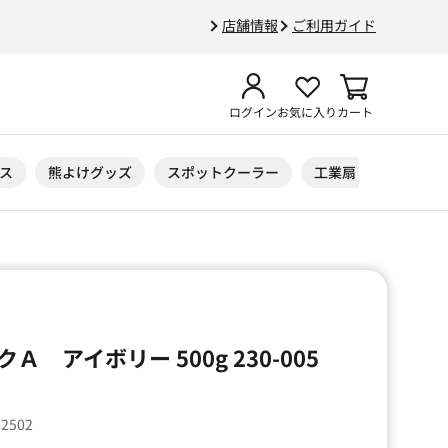
店舗情報
ご利用ガイド
ログイン
お気に入り
カート
ス
熊よけグッズ
スポットクーラー
工業扇
ニトリル
 アイボリー 500g 230-005
12502