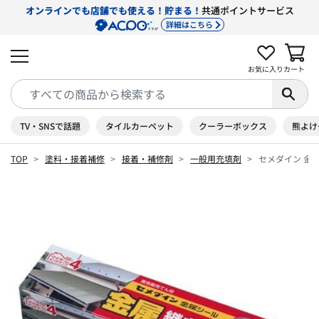
オンラインでも店舗でも使える！貯まる！
共通ポイントサービス
詳細はこちら
お気に入り
カート
TV・SNSで話題
タイルカーペット
クーラーボックス
熊よけ
TOP
塗料・接着補修
接着・補修剤
一般用充填剤
セメダイン 金属シ