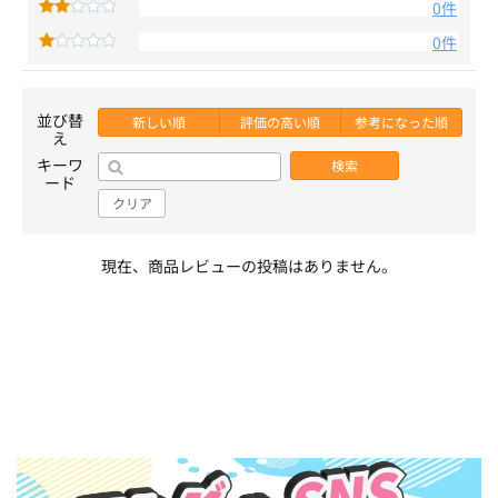
0件
0件
並び替
新しい順
評価の高い順
参考になった順
え
キーワ
検索
ード
クリア
現在、商品レビューの投稿はありません。