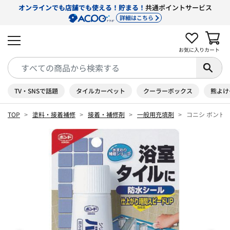
オンラインでも店舗でも使える！貯まる！
共通ポイントサービス
詳細はこちら
お気に入り
カート
TV・SNSで話題
タイルカーペット
クーラーボックス
熊よけ
TOP
塗料・接着補修
接着・補修剤
一般用充填剤
コニシ ボンド バ