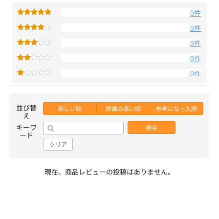
0件
0件
0件
0件
0件
並び替
新しい順
評価の高い順
参考になった順
え
キーワ
検索
ード
クリア
現在、商品レビューの投稿はありません。