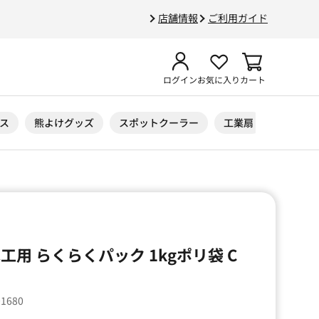
店舗情報
ご利用ガイド
ログイン
お気に入り
カート
ス
熊よけグッズ
スポットクーラー
工業扇
ニトリル
工用 らくらくパック 1kgポリ袋 C
01680