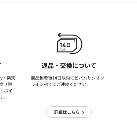
て
返品・交換について
ay・楽天
商品到着後14日以内にビバムサシオン
引換（現
ライン宛てにご連絡ください。
済・ポイ
す。
詳細はこちら