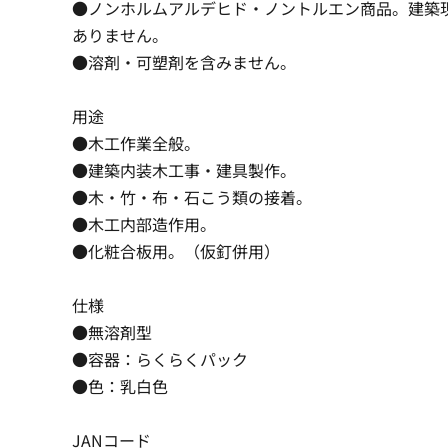
●ノンホルムアルデヒド・ノントルエン商品。建築
ありません。
●溶剤・可塑剤を含みません。
用途
●木工作業全般。
●建築内装木工事・建具製作。
●木・竹・布・石こう類の接着。
●木工内部造作用。
●化粧合板用。（仮釘併用）
仕様
●無溶剤型
●容器：らくらくパック
●色：乳白色
JANコード