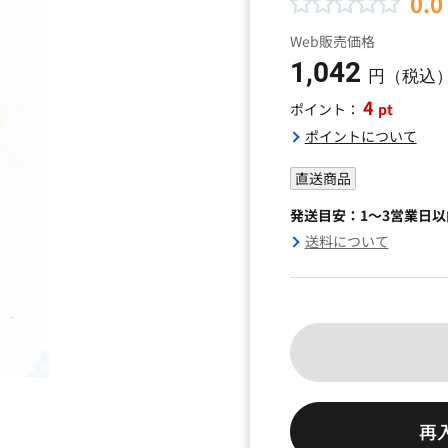
0.0
Web販売価格
1,042
円（税込
4
pt
ポイント：
ポイントについて
直送商品
発送目安：1～3営業日
送料について
再