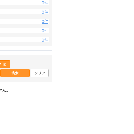
0件
0件
0件
0件
0件
た順
検索
クリア
せん。