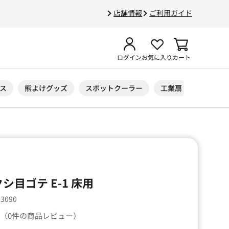
店舗情報
ご利用ガイド
ログイン
お気に入り
カート
ス
熊よけグッズ
スポットクーラー
工業扇
ニトリル
シ目ゴテ E-1 床用
13090
（0件の商品レビュー）