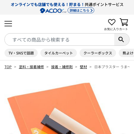
オンラインでも店舗でも使える！貯まる！
共通ポイントサービス
詳細はこちら
お気に入り
カート
TV・SNSで話題
タイルカーペット
クーラーボックス
熊よけ
TOP
塗料・接着補修
接着・補修剤
壁材
日本プラスター うま〜