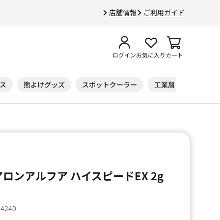
店舗情報
ご利用ガイド
ログイン
お気に入り
カート
ス
熊よけグッズ
スポットクーラー
工業扇
ニトリル
アロンアルフア ハイスピードEX 2g
04240