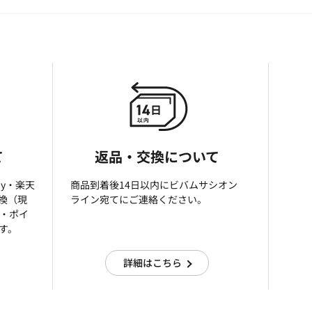
て
返品・交換について
ay・楽天
商品到着後14日以内にビバムサシオン
引換（現
ライン宛てにご連絡ください。
済・ポイ
す。
詳細はこちら