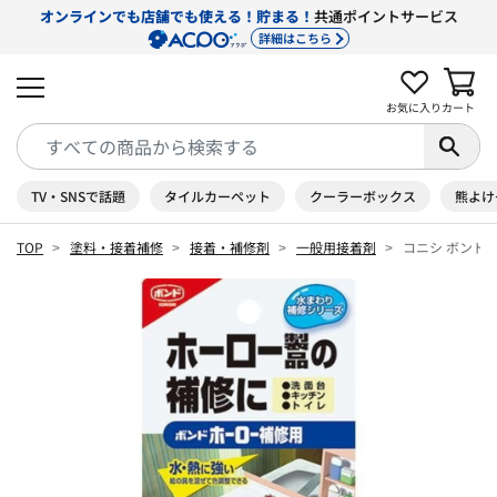
オンラインでも店舗でも使える！貯まる！
共通ポイントサービス
詳細はこちら
お気に入り
カート
TV・SNSで話題
タイルカーペット
クーラーボックス
熊よけ
TOP
塗料・接着補修
接着・補修剤
一般用接着剤
コニシ ボンド 