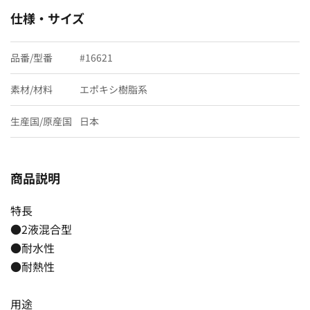
仕様・サイズ
品番/型番
#16621
素材/材料
エポキシ樹脂系
生産国/原産国
日本
商品説明
特長
●2液混合型
●耐水性
●耐熱性
用途