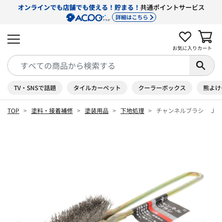
オンラインでも店舗でも使える！貯まる！
共通ポイントサービス
詳細はこちら
お気に入り
カート
TV・SNSで話題
タイルカーペット
クーラーボックス
熊よけ
TOP
塗料・接着補修
塗装用品
下地処理
チャンネルブラシ Ｊ型