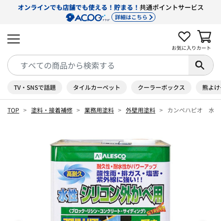
オンラインでも店舗でも使える！貯まる！
共通ポイントサービス
詳細はこちら
お気に入り
カート
TV・SNSで話題
タイルカーペット
クーラーボックス
熊よけ
TOP
塗料・接着補修
業務用塗料
外壁用塗料
カンペハピオ 水性シ