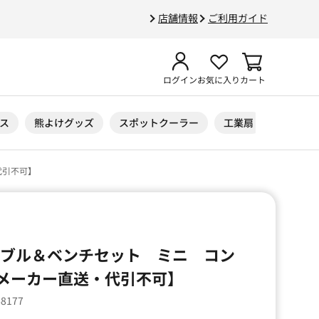
店舗情報
ご利用ガイド
ログイン
お気に入り
カート
ス
熊よけグッズ
スポットクーラー
工業扇
ニトリル
代引不可】
ーブル＆ベンチセット ミニ コン
メーカー直送・代引不可】
68177