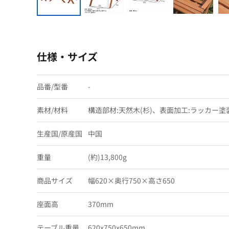
仕様・サイズ
品番/型番
-
素材/材料
構造部材:天然木(杉)、表面加工:ラッカー塗
生産国/原産国
中国
重量
(約)13,800g
商品サイズ
幅620×奥行750×高さ650
座面高
370mm
テーブル重量
620x750x650mm