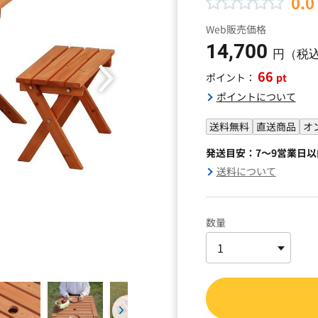
0.0
Web販売価格
14,700
円（税
66
pt
ポイント：
ポイントについて
送料無料
直送商品
オ
発送目安：7～9営業日
送料について
数量