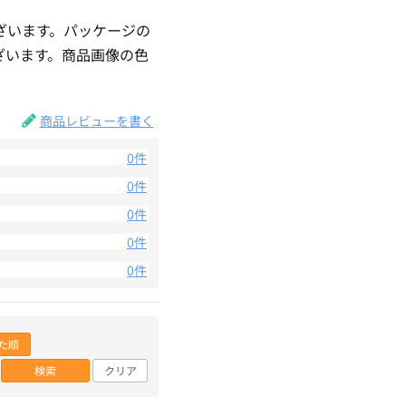
ざいます。パッケージの
ざいます。商品画像の色
。
商品レビューを書く
0件
0件
0件
0件
0件
た順
検索
クリア