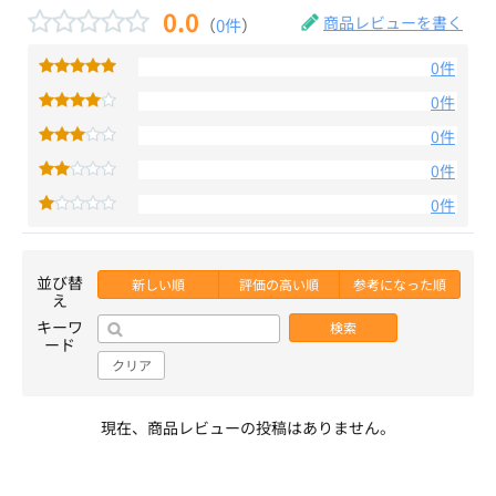
0.0
商品レビューを書く
（
0件
）
0件
0件
0件
0件
0件
並び替
新しい順
評価の高い順
参考になった順
え
キーワ
検索
ード
クリア
現在、商品レビューの投稿はありません。