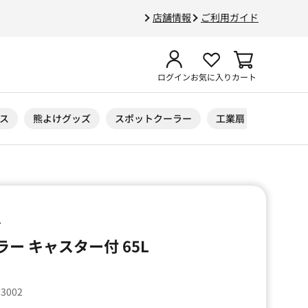
店舗情報
ご利用ガイド
ログイン
お気に入り
カート
ス
熊よけグッズ
スポットクーラー
工業扇
ニトリル
ル
ラー キャスター付 65L
53002