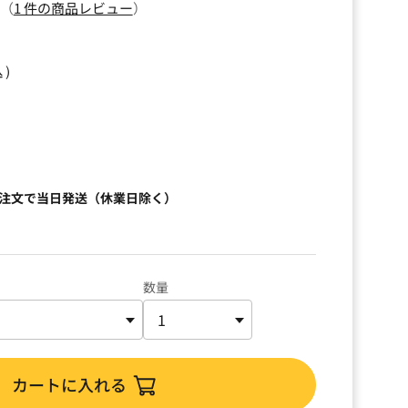
（
1 件の商品レビュー
）
込）
ご注文で当日発送（休業日除く）
数量
カートに入れる