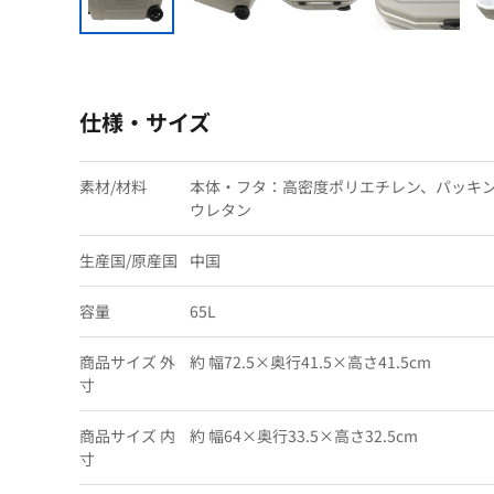
仕様・サイズ
素材/材料
本体・フタ：高密度ポリエチレン、パッキン
ウレタン
生産国/原産国
中国
容量
65L
商品サイズ 外
約 幅72.5×奥行41.5×高さ41.5cm
寸
商品サイズ 内
約 幅64×奥行33.5×高さ32.5cm
寸