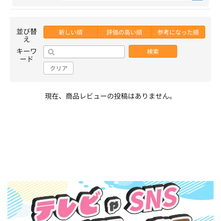
並び替
新しい順
評価の高い順
参考になった順
え
キーワ
検索
ード
クリア
現在、商品レビューの投稿はありません。