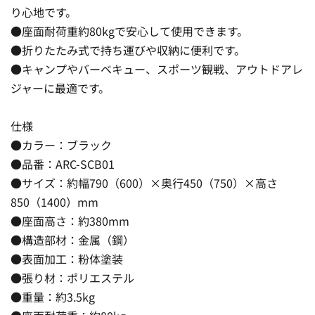
り心地です。
●座面耐荷重約80kgで安心して使用できます。
●折りたたみ式で持ち運びや収納に便利です。
●キャンプやバーベキュー、スポーツ観戦、アウトドアレ
ジャーに最適です。
仕様
●カラー：ブラック
●品番：ARC-SCB01
●サイズ：約幅790（600）×奥行450（750）×高さ
850（1400）mm
●座面高さ：約380mm
●構造部材：金属（鋼）
●表面加工：粉体塗装
●張り材：ポリエステル
●重量：約3.5kg