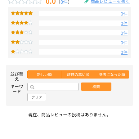
0.0
商品レビューを書く
（
0件
）
0件
0件
0件
0件
0件
並び替
新しい順
評価の高い順
参考になった順
え
キーワ
検索
ード
クリア
現在、商品レビューの投稿はありません。