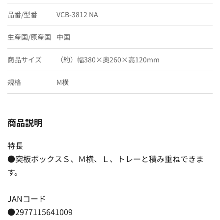
品番/型番
VCB-3812 NA
生産国/原産国
中国
商品サイズ
（約）幅380×奥260×高120mm
規格
M横
商品説明
特長
●突板ボックスＳ、Ｍ横、Ｌ、トレーと積み重ねできま
す。
JANコード
●2977115641009