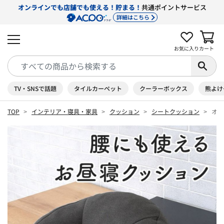
オンラインでも店舗でも使える！貯まる！
共通ポイントサービス
詳細はこちら
お気に入り
カート
TV・SNSで話題
タイルカーペット
クーラーボックス
熊よけ
TOP
インテリア・寝具・家具
クッション
シートクッション
オフ