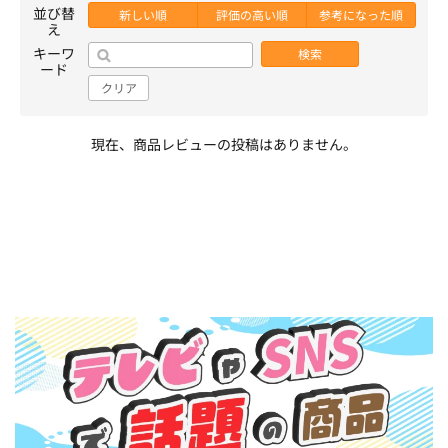
並び替
新しい順
評価の高い順
参考になった順
え
キーワ
検索
ード
クリア
現在、商品レビューの投稿はありません。