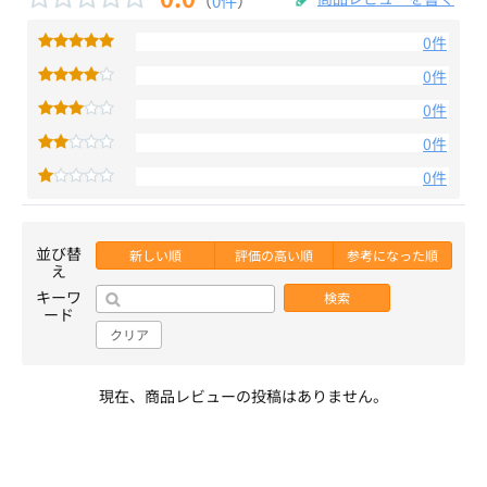
0件
0件
0件
0件
0件
並び替
新しい順
評価の高い順
参考になった順
え
キーワ
検索
ード
クリア
現在、商品レビューの投稿はありません。