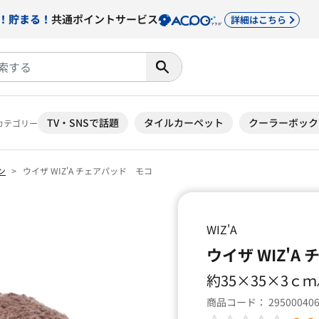
！貯まる！
共通ポイントサービス
詳細はこちら
TV・SNSで話題
タイルカーペット
クーラーボック
カテゴリー
ン
ウイザ WIZ'A チェアパッド モコ
WIZ'A
ウイザ WIZ'
約35×35×3ｃｍ
商品コード：
29500040