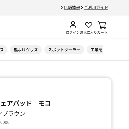
店舗情報
ご利用ガイド
ログイン
お気に入り
カート
ス
熊よけグッズ
スポットクーラー
工業扇
ニトリル
A チェアパッド モコ
 ⁄ ブラウン
60006