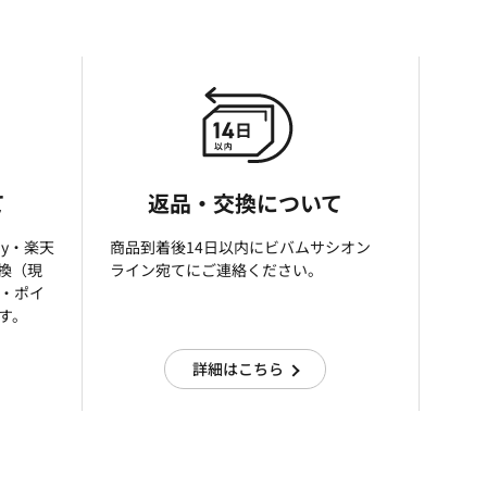
て
返品・交換について
ay・楽天
商品到着後14日以内にビバムサシオン
引換（現
ライン宛てにご連絡ください。
済・ポイ
す。
詳細はこちら