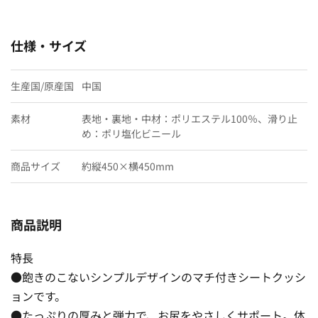
仕様・サイズ
生産国/原産国
中国
素材
表地・裏地・中材：ポリエステル100％、滑り止
め：ポリ塩化ビニール
商品サイズ
約縦450×横450mm
商品説明
特長
●飽きのこないシンプルデザインのマチ付きシートクッシ
ョンです。
●たっぷりの厚みと弾力で、お尻をやさしくサポート。体