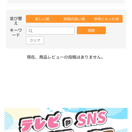
並び替
新しい順
評価の高い順
参考になった順
え
キーワ
検索
ード
クリア
現在、商品レビューの投稿はありません。