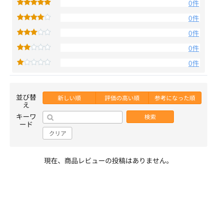
0件
0件
0件
0件
0件
並び替
新しい順
評価の高い順
参考になった順
え
キーワ
検索
ード
クリア
現在、商品レビューの投稿はありません。