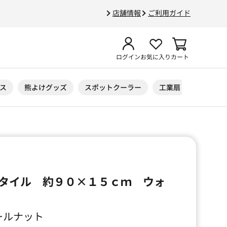
店舗情報
ご利用ガイド
ログイン
お気に入り
カート
ス
熊よけグッズ
スポットクーラー
工業扇
ニトリル
タイル 約９０×１５ｃｍ ウォ
ォールナット