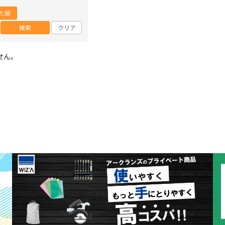
た順
検索
クリア
せん。