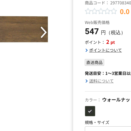
商品コード：
29770834
0.0
Web販売価格
547
円（税込）
2
pt
ポイント：
ポイントについて
直送商品
発送目安：1～3営業日
送料について
ウォールナッ
カラー：
規格・サイズ