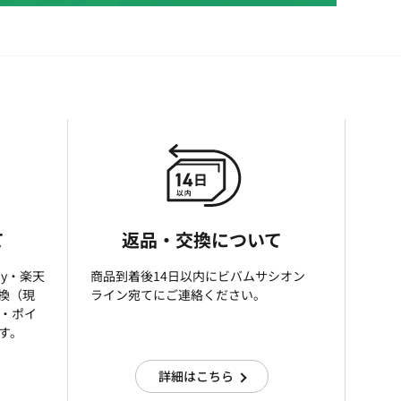
て
返品・交換について
ay・楽天
商品到着後14日以内にビバムサシオン
引換（現
ライン宛てにご連絡ください。
済・ポイ
す。
詳細はこちら