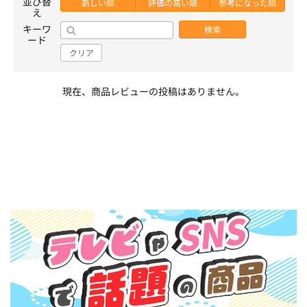
並び替
新しい順
評価の高い順
参考になった順
え
キーワ
検索
ード
クリア
現在、商品レビューの投稿はありません。