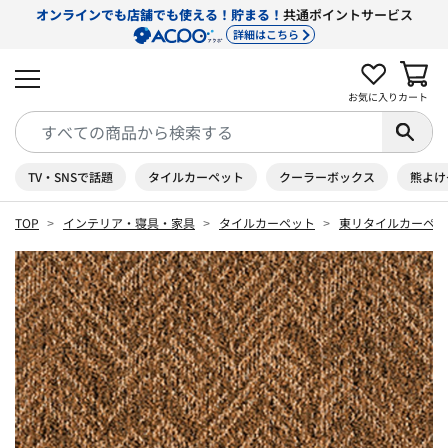
オンラインでも店舗でも使える！貯まる！
共通ポイントサービス
詳細はこちら
お気に入り
カート
TV・SNSで話題
タイルカーペット
クーラーボックス
熊よけ
TOP
インテリア・寝具・家具
タイルカーペット
東リタイルカーペッ