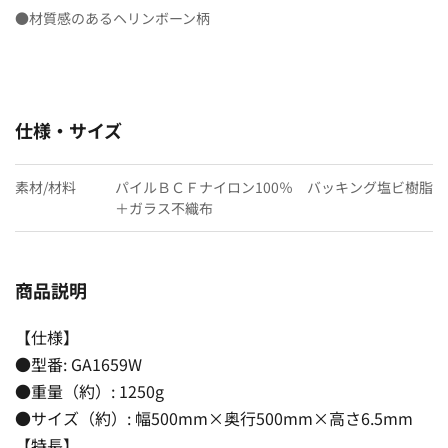
●材質感のあるヘリンボーン柄
仕様・サイズ
素材/材料
パイルＢＣＦナイロン100％ バッキング塩ビ樹脂
＋ガラス不織布
商品説明
【仕様】
●型番: GA1659W
●重量（約）: 1250g
●サイズ（約）: 幅500mm×奥行500mm×高さ6.5mm
【特長】