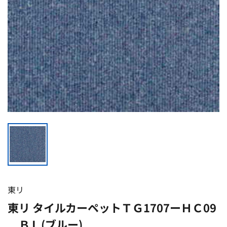
東リ
東リ タイルカーペットＴＧ1707ーＨＣ09
ＢＬ(ブルー)