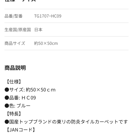
品番/型番
TG1707ｰHC09
生産国/原産国
日本
商品サイズ
約50×50cm
商品説明
【仕様】
●サイズ: 約50×50ｃｍ
●品番: ＨＣ09
●色: ブルー
【特長】
●国産トップブランドの東リの防炎タイルカーペットです
【JANコード】