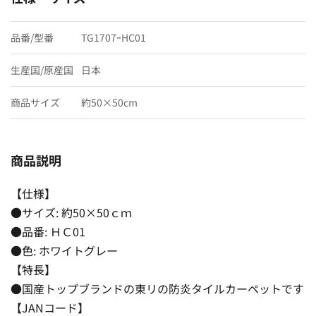
品番/型番
TG1707ｰHC01
生産国/原産国
日本
商品サイズ
約50×50cm
商品説明
【仕様】
●サイズ: 約50×50ｃｍ
●品番: ＨＣ01
●色: ホワイトグレー
【特長】
●国産トップブランドの東リの防炎タイルカーペットです
【JANコード】