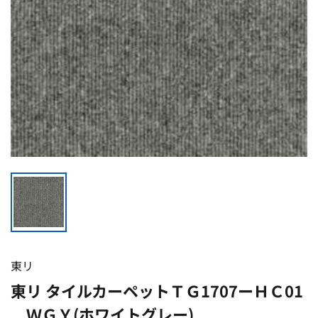
東リ
東リ タイルカーペットＴＧ1707ーＨＣ01
ＷＧＹ(ホワイトグレー)