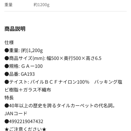
重量
約1200g
商品説明
仕様
●重量: (約)1,200g
●商品サイズ(mm): 幅500×奥行500×高さ6.5
●規格: ＧＡー100
●品番: GA193
●テイスト: パイルＢＣＦナイロン100％ バッキング塩
ビ樹脂＋ガラス不織布
特長
●40年以上の歴史を誇るタイルカーペットの代名詞。
JANコード
●4992219047432
★ご注意ください★