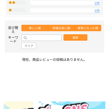
0件
0件
並び替
新しい順
評価の高い順
参考になった順
え
キーワ
検索
ード
クリア
現在、商品レビューの投稿はありません。