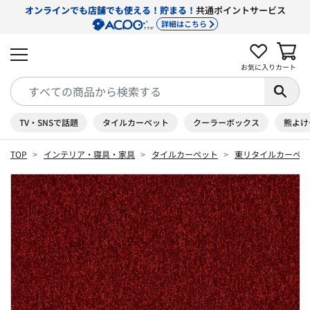
オンラインでも店舗でも使える！貯まる！
共通ポイントサービス
詳細はこちら
お気に入り
カート
TV・SNSで話題
タイルカーペット
クーラーボックス
熊よけ
TOP
インテリア・寝具・家具
タイルカーペット
東リタイルカーペッ